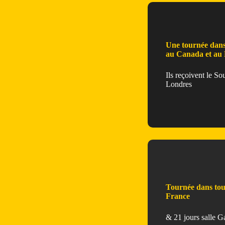
Une tournée dans
au Canada et au
Ils reçoivent le S
Londres
Tournée dans tous
France
& 21 jours salle 