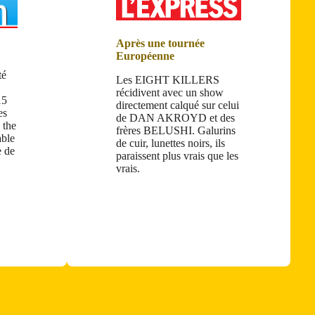
Après une tournée
Européenne
té
Les EIGHT KILLERS
récidivent avec un show
15
directement calqué sur celui
es
de DAN AKROYD et des
the
frères BELUSHI. Galurins
able
de cuir, lunettes noirs, ils
e de
paraissent plus vrais que les
vrais.